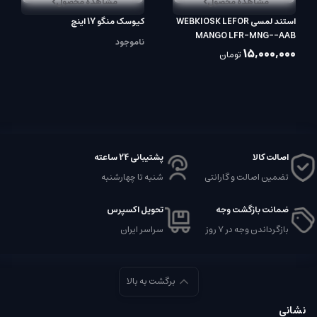
مشاهده محصول
مشاهده محصول
استند لمسی WEBKIOSK LEFOR
کیوسک منگو 17 اینچ
MANGO LFR-MNG--AAB
ناموجود
15,000,000
تومان
اصالت کالا
پشتیبانی 24 ساعته
تضمین اصالت و گارانتی
شنبه تا چهارشنبه
ضمانت بازگشت وجه
تحویل اکسپرس
بازگرداندن وجه در ۷ روز
سراسر ایران
برگشت به بالا
نشانی